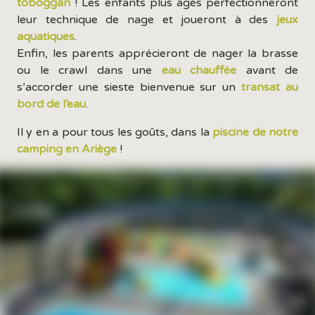
toboggan
! Les enfants plus âgés perfectionneront
leur technique de nage et joueront à des
jeux
aquatiques
.
Enfin, les parents apprécieront de nager la brasse
ou le crawl dans une
eau chauffée
avant de
s’accorder une sieste bienvenue sur un
transat au
bord de l’eau
.
Il y en a pour tous les goûts, dans la
piscine de notre
camping en Ariège
!