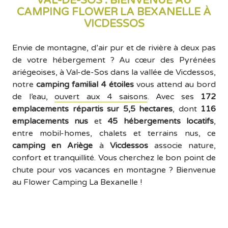
VAL-DE-SOS : BIENVENUE AU
CAMPING FLOWER LA BEXANELLE À
EN SAVOIR PLUS
VICDESSOS
Envie de montagne, d’air pur et de rivière à deux pas
de votre hébergement ? Au cœur des Pyrénées
OFFRE COUPLE
ariégeoises, à Val-de-Sos dans la vallée de Vicdessos,
Séjour 1 semaine à partir de
notre
camping familial 4 étoiles
vous attend au bord
229 €
de l’eau,
ouvert aux 4 saisons
. Avec ses
172
EN SAVOIR PLUS
emplacements répartis sur 5,5 hectares
, dont
116
emplacements nus
et
45 hébergements locatifs
,
entre mobil-homes, chalets et terrains nus, ce
camping en Ariège
à
Vicdessos
associe nature,
confort et tranquillité. Vous cherchez le bon point de
chute pour vos vacances en montagne ? Bienvenue
au Flower Camping La Bexanelle !