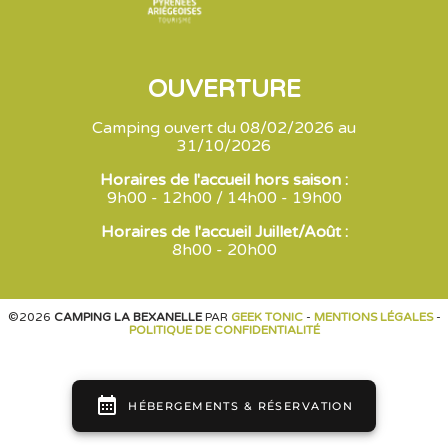
OUVERTURE
Camping ouvert du 08/02/2026 au
31/10/2026
Horaires de l'accueil hors saison :
9h00 - 12h00 / 14h00 - 19h00
Horaires de l'accueil Juillet/Août :
8h00 - 20h00
©2026
CAMPING LA BEXANELLE
PAR
GEEK TONIC
-
MENTIONS LÉGALES
-
POLITIQUE DE CONFIDENTIALITÉ