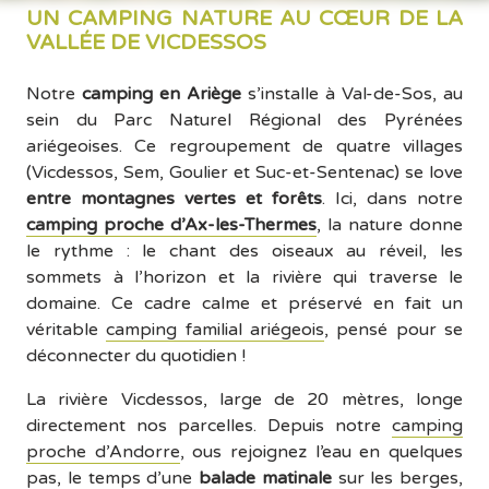
enc
UN CAMPING NATURE AU CŒUR DE LA
ura
VALLÉE DE VICDESSOS
men
à la 
Notre
camping en Ariège
s’installe à Val-de-Sos, au
pré
sein du Parc Naturel Régional des Pyrénées
rvat
ariégeoises. Ce regroupement de quatre villages
n! E
(Vicdessos, Sem, Goulier et Suc-et-Sentenac) se love
elle 
entre montagnes vertes et forêts
. Ici, dans notre
est 
camping proche d’Ax-les-Thermes
, la nature donne
spl
le rythme : le chant des oiseaux au réveil, les
dide
sommets à l’horizon et la rivière qui traverse le
dans
domaine. Ce cadre calme et préservé en fait un
cett
véritable
camping familial ariégeois
, pensé pour se
rég
déconnecter du quotidien !
n.
La rivière Vicdessos, large de 20 mètres, longe
directement nos parcelles. Depuis notre
camping
proche d’Andorre
, ous rejoignez l’eau en quelques
pas, le temps d’une
balade matinale
sur les berges,