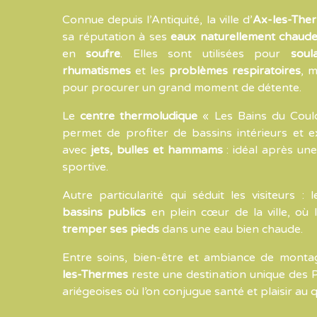
Connue depuis l’Antiquité, la ville d’
Ax-les-The
sa réputation à ses
eaux naturellement chaud
en
soufre
. Elles sont utilisées pour
soul
rhumatismes
et les
problèmes respiratoires
, m
pour procurer un grand moment de détente.
Le
centre thermoludique
« Les Bains du Coul
permet de profiter de bassins intérieurs et e
avec
jets, bulles et hammams
: idéal après un
sportive.
Autre particularité qui séduit les visiteurs : l
bassins publics
en plein cœur de la ville, où 
tremper ses pieds
dans une eau bien chaude.
Entre soins, bien-être et ambiance de mont
les-Thermes
reste une destination unique des 
ariégeoises où l’on conjugue santé et plaisir au q