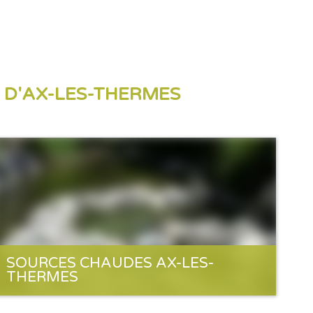
S D'AX-LES-THERMES
SOURCES CHAUDES AX-LES-
THERMES