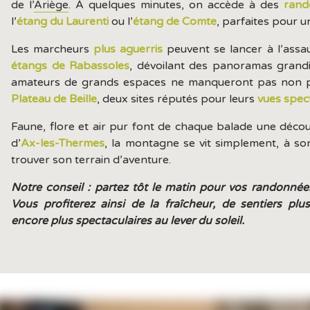
de l’
Ariège
. À quelques minutes, on accède à des
rand
l’
étang du Laurenti
ou l’
étang de Comte
, parfaites pour un
Les marcheurs
plus aguerris
peuvent se lancer à l’assa
étangs de Rabassoles
, dévoilant des panoramas grandi
amateurs de grands espaces ne manqueront pas non p
Plateau de Beille
, deux sites réputés pour leurs
vues spec
Faune, flore et air pur font de chaque balade une déco
d’
Ax-les-Thermes
, la montagne se vit simplement, à so
trouver son terrain d’aventure.
Notre conseil : partez tôt le matin pour vos randonnée
Vous profiterez ainsi de la fraîcheur, de sentiers p
encore plus spectaculaires au lever du soleil.