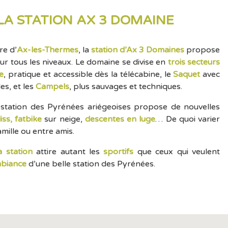
 LA STATION AX 3 DOMAINE
re d’
Ax-les-Thermes
, la
station d’Ax 3 Domaines
propose
r tous les niveaux. Le domaine se divise en
trois secteurs
e
, pratique et accessible dès la télécabine, le
Saquet
avec
s, et les
Campels
, plus sauvages et techniques.
e station des Pyrénées ariégeoises propose de nouvelles
iss, fatbike
sur neige,
descentes en luge
… De quoi varier
amille ou entre amis.
a station
attire autant les
sportifs
que ceux qui veulent
mbiance
d’une belle station des Pyrénées.