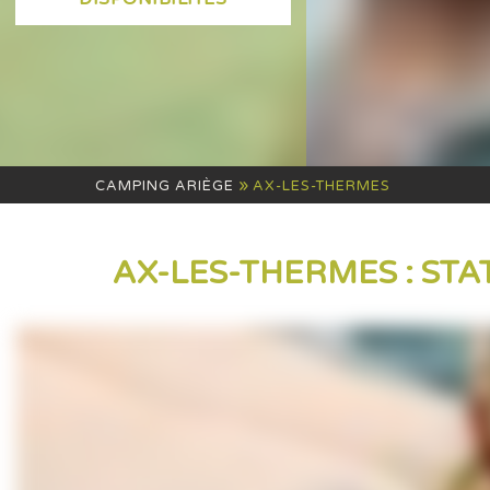
»
CAMPING ARIÈGE
AX-LES-THERMES
AX-LES-THERMES : ST