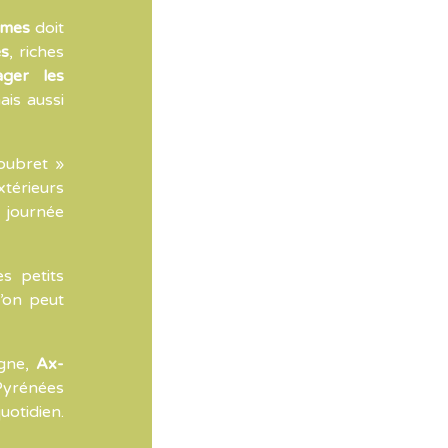
rmes
doit
es
, riches
ager les
ais aussi
oubret »
xtérieurs
e journée
es petits
l’on peut
agne,
Ax-
Pyrénées
uotidien.