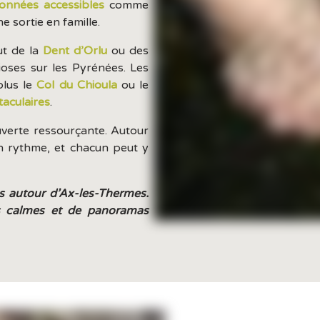
onnées accessibles
comme
e sortie en famille.
ut de la
Dent d’Orlu
ou des
oses sur les Pyrénées. Les
lus le
Col du Chioula
ou le
taculaires
.
uverte ressourçante. Autour
n rythme, et chacun peut y
s autour d’Ax-les-Thermes.
lus calmes et de panoramas