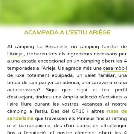
ACAMPADA A L'ESTIU ARIÈGE
Al càmping La Bexanelle,
un càmping familiar de
l’Arieja
, trobareu tots els ingredients necessaris per
a una estada excepcional en un càmping obert les 4
temporades a l’Arieja. Us agrada més una
casa mòbil
de luxe totalment equipada, un xalet familiar, una
tenda de campanya canadenca, una caravana o una
autocaravana? Sigui quin sigui el teu perfil
d’estiuejant, tindreu una àmplia selecció d’activitats a
l’aire lliure durant les vostres vacances al nostre
càmping a l’estiu. Des del GR10 i altres
rutes de
senderisme
que travessen els Pirineus fins al ràfting
o el barranquisme, des d’un bateig en ultralleuger
fins a l’equitació, el nostre càmping, obert les 4