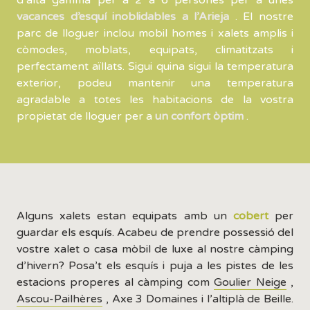
d’alta gamma per a 2 a 6 persones per a unes
vacances d’esquí inoblidables a l’Arieja
. El nostre
parc de lloguer inclou mobil homes i xalets amplis i
còmodes, moblats, equipats, climatitzats i
perfectament aïllats. Sigui quina sigui la temperatura
exterior, podeu mantenir una temperatura
agradable a totes les habitacions de la vostra
propietat de lloguer per a
un confort òptim
.
Alguns xalets estan equipats amb un
cobert
per
guardar els esquís. Acabeu de prendre possessió del
vostre xalet o casa mòbil de luxe al nostre càmping
d’hivern? Posa’t els esquís i puja a les pistes de les
estacions properes al càmping com
Goulier Neige
,
Ascou-Pailhères
, Axe 3 Domaines i l’altiplà de Beille.